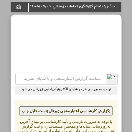
1405/05/09
خلأ بزرگ نظام گزارشگری تخلفات پژوهشی
📰
توصیه به بررسی هر دو شاپای الکترونیکی/چاپی ژورنال می‌شود
گزارش کارشناسی اعتبارسنجی ژورنال (نسخه قابل چاپ)
با توجه به ضرورت بازبینی و تأیید کارشناسی بر مبنای آخرین
به‌روزرسانی نمایه‌ها و همچنین مستندسازی و ثبت گزارش
اعتبارسنجی جهت ارجاعات آتی، استفاده از این بخش از خدمات