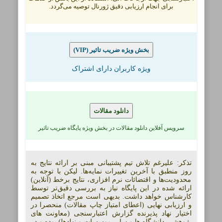
برای انجام ارزیابی دقیق ژورنال توصیه می‌گردد.
(VIP) بخش ویژه ضریب تاثیر
ویژه کاربران دارای اشتراک
دانلود مقالات
سرویس آفلاین دانلود مقالات در بخش ویژه پایگاه ضریب تاثیر
تذکر: علیرغم تلاش تیم پشتیبانی مبنی بر ارائه نتایج به
روز منطبق با آخرین تغییرات نمایه‌ها. لیکن با توجه به
محدودیت‌ها و اقتضائات نرم افزاری، نتایج برخط (آنلاین)
ارائه شده در این پایگاه نیاز به بررسی دقیق‌تر توسط
کارشناس خواهد داشت. بدیهی است مرجع اتخاذ تصمیم
و ارزیابی نهایی (اعطای امتیاز چاپ مقالات) منحصرا در
اختیار نهاد پذیرنده گزارش اعتبارسنجی (معاونت های
پژوهشی دانشگاه ها و سایر موسسات و نهادها) بوده و در