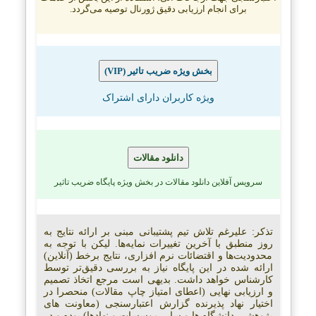
برای انجام ارزیابی دقیق ژورنال توصیه می‌گردد.
(VIP) بخش ویژه ضریب تاثیر
ویژه کاربران دارای اشتراک
دانلود مقالات
سرویس آفلاین دانلود مقالات در بخش ویژه پایگاه ضریب تاثیر
تذکر: علیرغم تلاش تیم پشتیبانی مبنی بر ارائه نتایج به
روز منطبق با آخرین تغییرات نمایه‌ها. لیکن با توجه به
محدودیت‌ها و اقتضائات نرم افزاری، نتایج برخط (آنلاین)
ارائه شده در این پایگاه نیاز به بررسی دقیق‌تر توسط
کارشناس خواهد داشت. بدیهی است مرجع اتخاذ تصمیم
و ارزیابی نهایی (اعطای امتیاز چاپ مقالات) منحصرا در
اختیار نهاد پذیرنده گزارش اعتبارسنجی (معاونت های
پژوهشی دانشگاه ها و سایر موسسات و نهادها) بوده و در