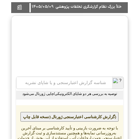
1405/05/09
خلأ بزرگ نظام گزارشگری تخلفات پژوهشی
📰
توصیه به بررسی هر دو شاپای الکترونیکی/چاپی ژورنال می‌شود
گزارش کارشناسی اعتبارسنجی ژورنال (نسخه قابل چاپ)
با توجه به ضرورت بازبینی و تأیید کارشناسی بر مبنای آخرین
به‌روزرسانی نمایه‌ها و همچنین مستندسازی و ثبت گزارش
اعتبارسنجی جهت ارجاعات آتی، استفاده از این بخش از خدمات